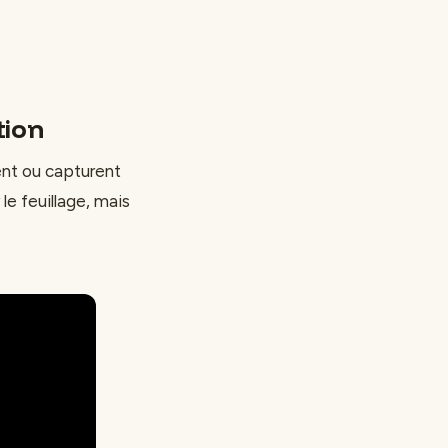
tion
ent ou capturent
e feuillage, mais