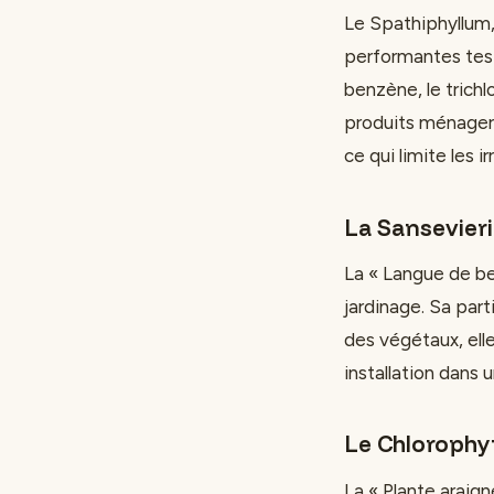
Le Spathiphyllum, 
performantes test
benzène, le trich
produits ménagers
ce qui limite les i
La Sansevier
La « Langue de be
jardinage. Sa part
des végétaux, elle
installation dans 
Le Chlorophy
La « Plante araign