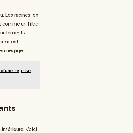
u. Les racines, en
t comme un filtre
 nutriments
aire
est
en négligé.
s d'une reprise
uants
intérieure. Voici