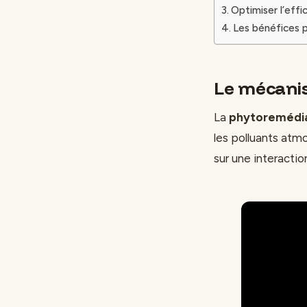
Optimiser l’effi
Les bénéfices p
Le mécanis
La
phytoremédi
les polluants atm
sur une interactio