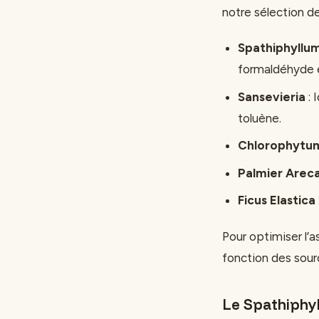
notre sélection de
Spathiphyllu
formaldéhyde 
Sansevieria
: 
toluène.
Chlorophytu
Palmier Arec
Ficus Elastica
Pour optimiser l’a
fonction des sour
Le Spathiphy