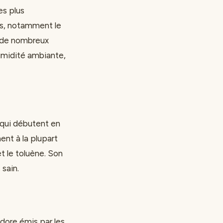
es plus
ts, notamment le
s de nombreux
humidité ambiante,
 qui débutent en
ent à la plupart
t le toluène. Son
 sain.
odore émis par les