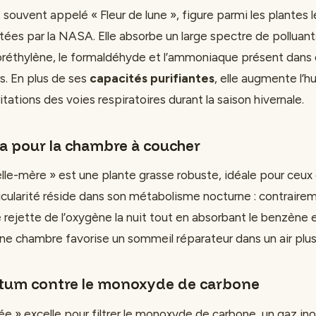
souvent appelé « Fleur de lune », figure parmi les plantes l
ées par la NASA. Elle absorbe un large spectre de polluan
loréthylène, le formaldéhyde et l’ammoniaque présent dan
. En plus de ses
capacités purifiantes
, elle augmente l’
rritations des voies respiratoires durant la saison hivernale.
ia pour la chambre à coucher
lle-mère » est une plante grasse robuste, idéale pour ceux
icularité réside dans son métabolisme nocturne : contrairem
 rejette de l’oxygène la nuit tout en absorbant le benzène e
une chambre favorise un sommeil réparateur dans un air plus
tum contre le monoxyde de carbone
ée » excelle pour filtrer le monoxyde de carbone, un gaz in