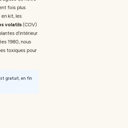
ent fois plus
en kit, les
 volatils
(COV)
plantes d’intérieur
ées 1980, nous
es toxiques pour
t gratuit, en fin