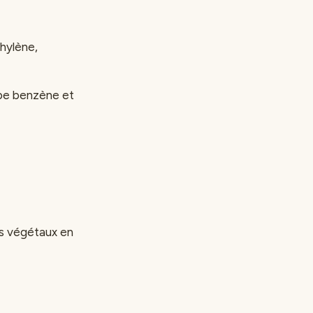
hylène,
orbe benzène et
vos végétaux en