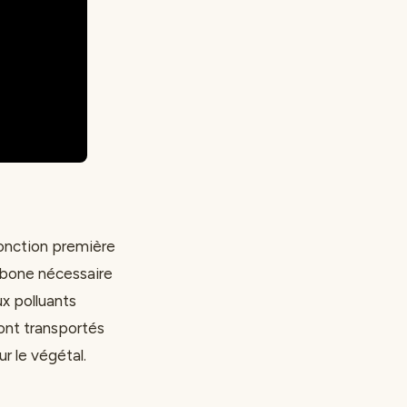
fonction première
arbone nécessaire
x polluants
ont transportés
r le végétal.