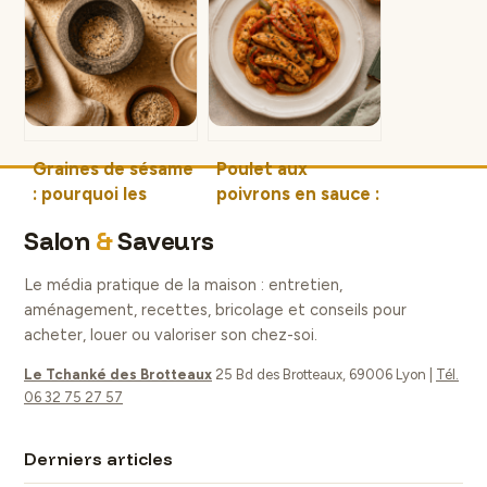
l’extraction
viandes et
parfaite
sublimer vos
restes
Graines de sésame
Poulet aux
: pourquoi les
poivrons en sauce :
broyer et
3 astuces pour une
Salon
&
Saveurs
comment les
viande tendre et
cuisiner au
une texture
Le média pratique de la maison : entretien,
quotidien
onctueuse
aménagement, recettes, bricolage et conseils pour
acheter, louer ou valoriser son chez-soi.
Le Tchanké des Brotteaux
25 Bd des Brotteaux, 69006 Lyon
|
Tél.
06 32 75 27 57
Derniers articles