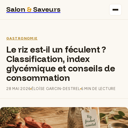
Salon
&
Saveurs
Maison
GASTRONOMIE
Immobilier
Le riz est-il un féculent ?
Classification, index
Gastronomie
glycémique et conseils de
Bricolage
consommation
Déco
28 MAI 2026
ÉLOÏSE GARCIN-DESTREL
6 MIN DE LECTURE
·
·