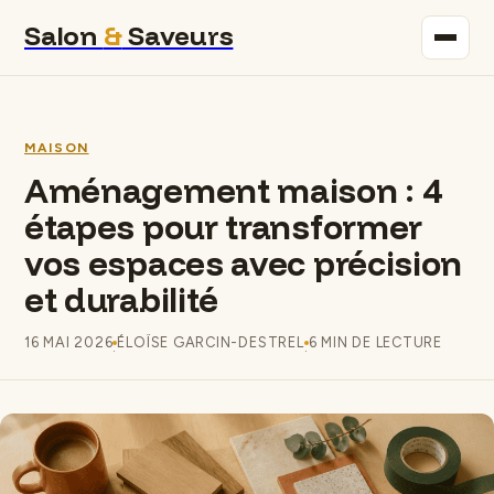
Salon
&
Saveurs
Maison
MAISON
Immobilier
Aménagement maison : 4
étapes pour transformer
Gastronomie
vos espaces avec précision
Bricolage
et durabilité
Déco
16 MAI 2026
ÉLOÏSE GARCIN-DESTREL
6 MIN DE LECTURE
·
·