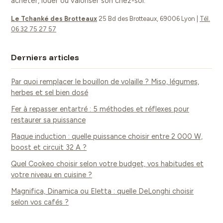
acheter, louer ou valoriser son chez-soi.
énergétique
Le Tchanké des Brotteaux
25 Bd des Brotteaux, 69006 Lyon
|
Tél.
06 32 75 27 57
Derniers articles
Par quoi remplacer le bouillon de volaille ? Miso, légumes,
herbes et sel bien dosé
Fer à repasser entartré : 5 méthodes et réflexes pour
restaurer sa puissance
Plaque induction : quelle puissance choisir entre 2 000 W,
boost et circuit 32 A ?
Quel Cookeo choisir selon votre budget, vos habitudes et
votre niveau en cuisine ?
Magnifica, Dinamica ou Eletta : quelle DeLonghi choisir
selon vos cafés ?