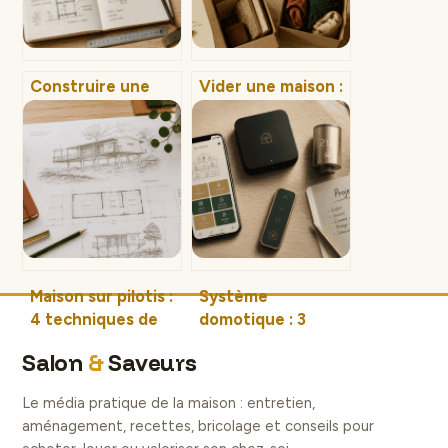
Construire une
Vider une maison :
maison en palettes
la méthode des 3
: le guide complet
piles et les 4
pour un habitat
solutions pour
durable à moins de
réussir votre
10 000 €
débarras
Maison sur pilotis :
Système
4 techniques de
domotique : 3
fondation pour
protocoles
Salon
&
Saveurs
bâtir sur un terrain
essentiels et 4
difficile
scénarios pour
Le média pratique de la maison : entretien,
réduire votre
aménagement, recettes, bricolage et conseils pour
facture