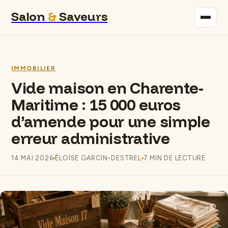
Salon
&
Saveurs
Maison
IMMOBILIER
Immobilier
Vide maison en Charente-
Maritime : 15 000 euros
Gastronomie
d’amende pour une simple
Bricolage
erreur administrative
Déco
14 MAI 2026
ÉLOÏSE GARCIN-DESTREL
7 MIN DE LECTURE
·
·