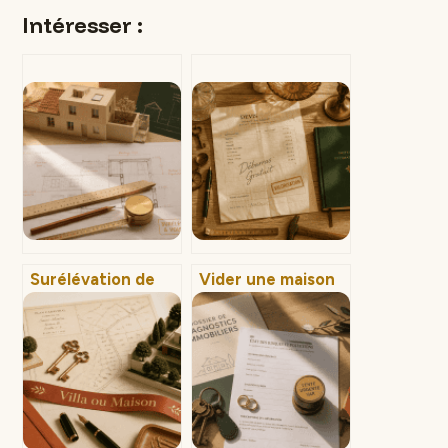
Intéresser :
Surélévation de
Vider une maison
maison : les règles
gratuitement :
de voisinage pour
mythe ou réalité ?
éviter la
Comprendre
démolition forcée
l’estimation, la
valorisation et les
conditions de
succès.