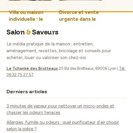
Villa ou maison
Divorce et vente
individuelle : le
urgente dans le
prestige justifie-t-
Var : comment
Salon
&
Saveurs
il réellement
vendre votre
l’écart de prix ?
maison en moins
Le média pratique de la maison : entretien,
de 3 mois ?
aménagement, recettes, bricolage et conseils pour
acheter, louer ou valoriser son chez-soi.
Le Tchanké des Brotteaux
25 Bd des Brotteaux, 69006 Lyon
|
Tél.
06 32 75 27 57
Derniers articles
3 minutes de vapeur pour nettoyer un micro-ondes et
chasser les odeurs tenaces
Allergies, fumée ou odeurs : quel purificateur d’air choisir
selon la pièce ?