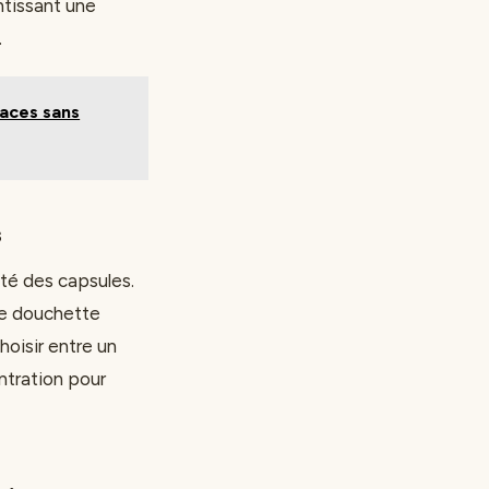
ntissant une
.
caces sans
s
ité des capsules.
de douchette
oisir entre un
entration pour