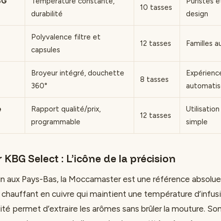
BG
Température constante,
Puristes 
10 tasses
durabilité
design
Polyvalence filtre et
12 tasses
Familles a
capsules
Broyeur intégré, douchette
Expérienc
8 tasses
360°
automati
e
Rapport qualité/prix,
Utilisatio
12 tasses
programmable
simple
BG Select : L’icône de la précision
in aux Pays-Bas, la Moccamaster est une référence absolue.
chauffant en cuivre qui maintient une température d’infus
ité permet d’extraire les arômes sans brûler la mouture. So