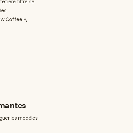
afetière filtre ne
les
ow Coffee »,
ormantes
inguer les modèles