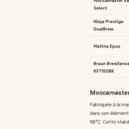
Moccamaster K
Select
Ninja Prestige
DualBrew
Melitta Epos
Braun BrewSens
KF7150BK
Moccamaster K
Fabriquée à la ma
dans son élément 
96°C. Cette stabil