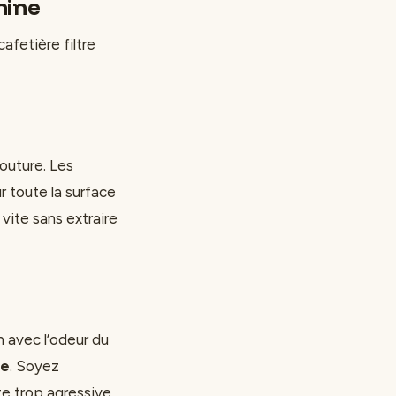
hine
afetière filtre
mouture. Les
r toute la surface
 vite sans extraire
n avec l’odeur du
se
. Soyez
te trop agressive