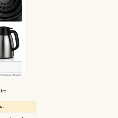
ltre
ÉAL