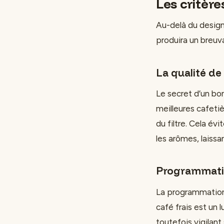
Les critère
Au-delà du design,
produira un breuv
La qualité de 
Le secret d’un bon
meilleures cafetiè
du filtre. Cela évi
les arômes, laissa
Programmatio
La programmation h
café frais est un
toutefois vigilan