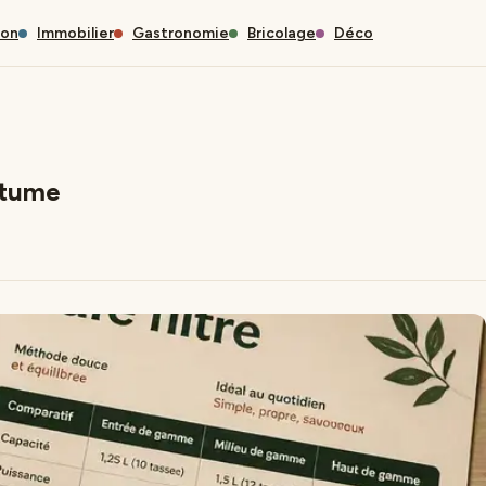
son
Immobilier
Gastronomie
Bricolage
Déco
rtume