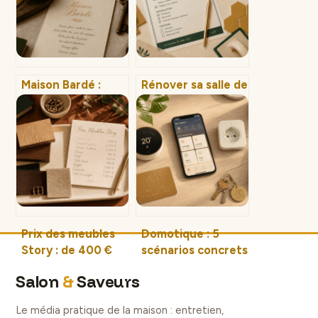
Maison Bardé :
Rénover sa salle de
séjourner dans
bain sans tout
une bâtisse de
casser : 3 réflexes
1784 et découvrir
d’étanchéité et les
un savoir-faire
astuces pour
artisanal
moderniser à
moindre coût
Prix des meubles
Domotique : 5
Story : de 400 €
scénarios concrets
en occasion à 3
pour automatiser
Salon
&
Saveurs
900 € pour le neuf
votre quotidien et
réduire vos
Le média pratique de la maison : entretien,
factures