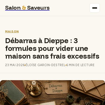
Salon
&
Saveurs
Maison
MAISON
Immobilier
Débarras à Dieppe : 3
formules pour vider une
Gastronomie
maison sans frais excessifs
Bricolage
23 MAI 2026
ÉLOÏSE GARCIN-DESTREL
6 MIN DE LECTURE
·
·
Déco