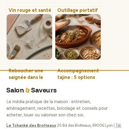
Vin rouge et santé
Outillage portatif
cardiovasculaire :
professionnel :
le décryptage
18V, moteurs
scientifique des
Brushless et 4
bienfaits réels
critères pour
choisir vos
batteries sans
erreur
Reboucher une
Accompagnement
saignée dans le
tajine : 5 options
placo : la méthode
pour sublimer vos
Salon
&
Saveurs
pour éviter les
recettes
fissures
marocaines
Le média pratique de la maison : entretien,
aménagement, recettes, bricolage et conseils pour
acheter, louer ou valoriser son chez-soi.
Le Tchanké des Brotteaux
25 Bd des Brotteaux, 69006 Lyon
|
Tél.