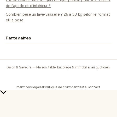
Prix de l'enduit au m2 : quel budget prévoir pour vos travaux
de façade et d'intérieur ?
Combien pèse un lave-vaisselle ? 26 à 50 kg selon le format
et la pose
Partenaires
Salon & Saveurs — Maison, table, bricolage & immobilier au quotidien.
Mentions légales
Politique de confidentialité
Contact
Retour
en
haut