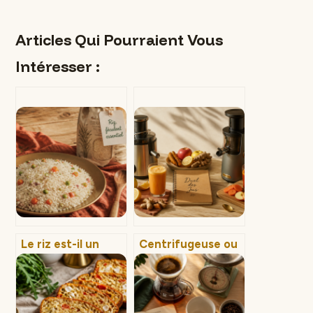
Articles Qui Pourraient Vous
Intéresser :
Le riz est-il un
Centrifugeuse ou
féculent ?
extracteur de jus :
Classification,
quel appareil
index glycémique
préserve
et conseils de
réellement vos