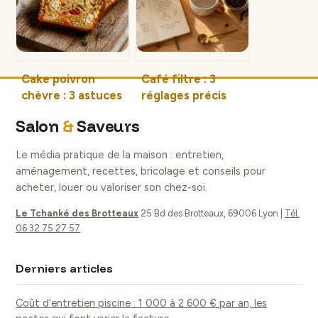
consommation
vitamines ?
Cake poivron
Café filtre : 3
chèvre : 3 astuces
réglages précis
pour une mie
pour une
Salon
&
Saveurs
moelleuse et
extraction
savoureuse
parfaite sans
Le média pratique de la maison : entretien,
amertume
aménagement, recettes, bricolage et conseils pour
acheter, louer ou valoriser son chez-soi.
Le Tchanké des Brotteaux
25 Bd des Brotteaux, 69006 Lyon
|
Tél.
06 32 75 27 57
Derniers articles
Coût d’entretien piscine : 1 000 à 2 600 € par an, les