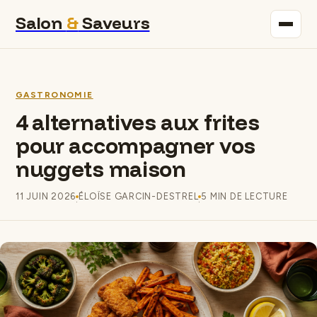
Salon
&
Saveurs
Maison
GASTRONOMIE
Immobilier
4 alternatives aux frites
pour accompagner vos
Gastronomie
nuggets maison
Bricolage
11 JUIN 2026
ÉLOÏSE GARCIN-DESTREL
5 MIN DE LECTURE
·
·
Déco