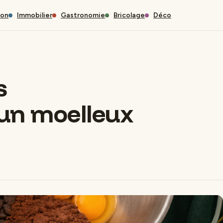
son
Immobilier
Gastronomie
Bricolage
Déco
s
 un moelleux