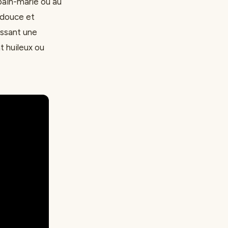
bain-marie ou au
 douce et
issant une
t huileux ou