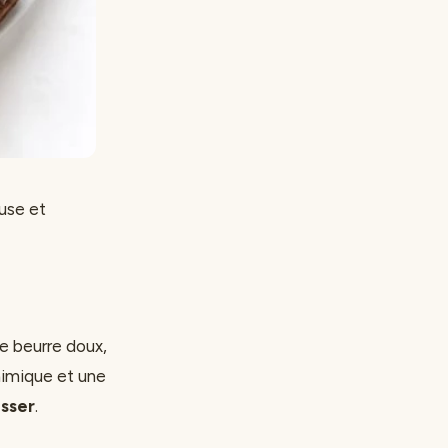
use et
e beurre doux,
himique et une
sser
.