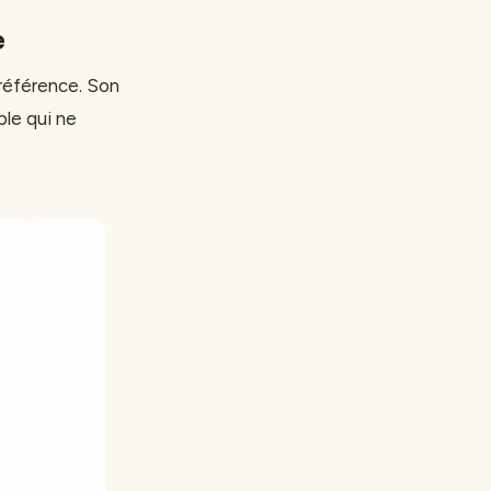
e
référence. Son
ble qui ne