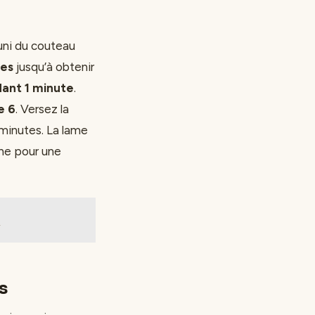
muni du couteau
tes
jusqu’à obtenir
dant 1 minute
.
e 6
. Versez la
 minutes. La lame
che pour une
s
s