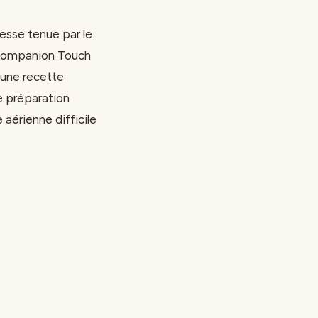
esse tenue par le
i-Companion Touch
’une recette
te préparation
 aérienne difficile