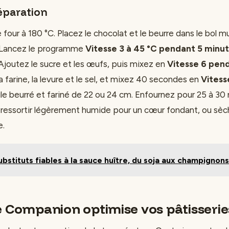
éparation
four à 180 °C. Placez le chocolat et le beurre dans le bol 
. Lancez le programme
Vitesse 3 à 45 °C pendant 5 minu
 Ajoutez le sucre et les œufs, puis mixez en
Vitesse 6 pen
a farine, la levure et le sel, et mixez 40 secondes en
Vitess
e beurré et fariné de 22 ou 24 cm. Enfournez pour 25 à 30
 ressortir légèrement humide pour un cœur fondant, ou sè
e.
ubstituts fiables à la sauce huître, du soja aux champignon
e Companion optimise vos pâtisserie