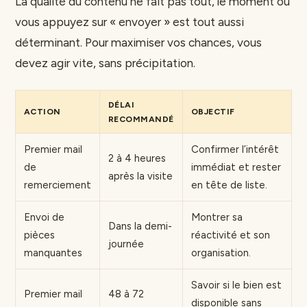
La qualité du contenu ne fait pas tout, le moment où
vous appuyez sur « envoyer » est tout aussi
déterminant. Pour maximiser vos chances, vous
devez agir vite, sans précipitation.
DÉLAI
ACTION
OBJECTIF
RECOMMANDÉ
Premier mail
Confirmer l’intérêt
2 à 4 heures
de
immédiat et rester
après la visite
remerciement
en tête de liste.
Envoi de
Montrer sa
Dans la demi-
pièces
réactivité et son
journée
manquantes
organisation.
Savoir si le bien est
Premier mail
48 à 72
disponible sans