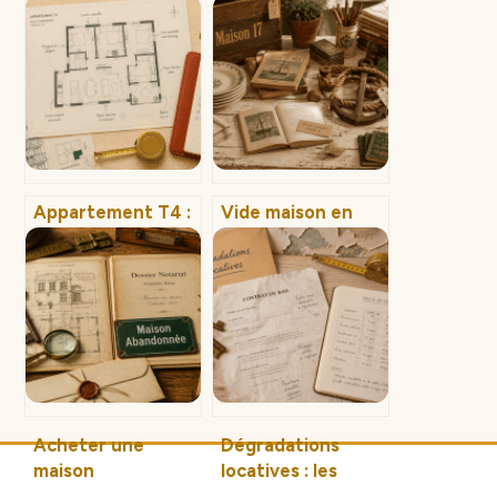
Appartement T4 :
Vide maison en
le choix
Charente-
stratégique entre
Maritime : 15 000
confort familial et
euros d’amende
rentabilité
pour une simple
locative
erreur
administrative
Acheter une
Dégradations
maison
locatives : les
abandonnée : les 3
recours pour