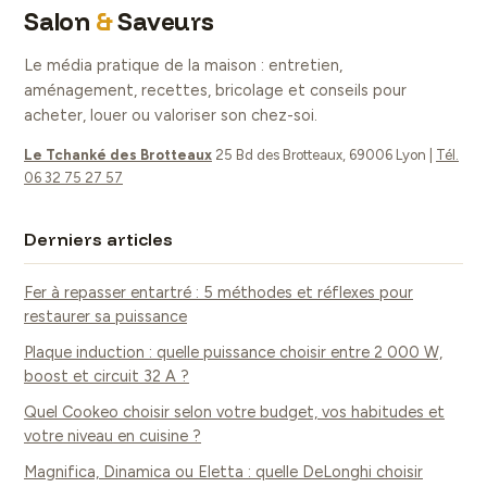
Salon
&
Saveurs
leviers juridiques
obtenir réparation
pour devenir
au-delà du dépôt
Le média pratique de la maison : entretien,
propriétaire
de garantie
aménagement, recettes, bricolage et conseils pour
acheter, louer ou valoriser son chez-soi.
Le Tchanké des Brotteaux
25 Bd des Brotteaux, 69006 Lyon
|
Tél.
06 32 75 27 57
Derniers articles
Fer à repasser entartré : 5 méthodes et réflexes pour
restaurer sa puissance
Plaque induction : quelle puissance choisir entre 2 000 W,
boost et circuit 32 A ?
Quel Cookeo choisir selon votre budget, vos habitudes et
votre niveau en cuisine ?
Magnifica, Dinamica ou Eletta : quelle DeLonghi choisir