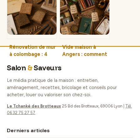
pour allier confort
pour choisir sans
et contraintes
se tromper
techniques ?
Rénovation de mur
Vide maison à
à colombage : 4
Angers : comment
erreurs
obtenir une
Salon
&
Saveurs
structurelles à
intervention
éviter pour
gratuite ou
Le média pratique de la maison : entretien,
préserver votre
rémunérée ?
aménagement, recettes, bricolage et conseils pour
maison
acheter, louer ou valoriser son chez-soi.
Le Tchanké des Brotteaux
25 Bd des Brotteaux, 69006 Lyon
|
Tél.
06 32 75 27 57
Derniers articles