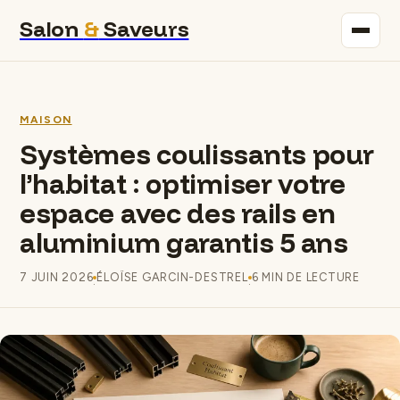
Salon
&
Saveurs
Maison
MAISON
Immobilier
Systèmes coulissants pour
l’habitat : optimiser votre
Gastronomie
espace avec des rails en
Bricolage
aluminium garantis 5 ans
Déco
7 JUIN 2026
ÉLOÏSE GARCIN-DESTREL
6 MIN DE LECTURE
·
·