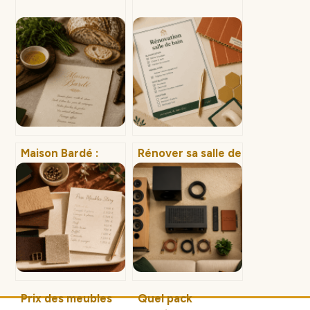
Maison Bardé :
Rénover sa salle de
séjourner dans
bain sans tout
une bâtisse de
casser : 3 réflexes
1784 et découvrir
d’étanchéité et les
un savoir-faire
astuces pour
artisanal
moderniser à
moindre coût
Prix des meubles
Quel pack