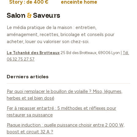
Story : de 400 €
enceinte home
en occasion à 3
cinéma choisir ? 5
Salon
&
Saveurs
900 € pour le neuf
configurations
pour transformer
Le média pratique de la maison : entretien,
votre salon
aménagement, recettes, bricolage et conseils pour
acheter, louer ou valoriser son chez-soi.
Le Tchanké des Brotteaux
25 Bd des Brotteaux, 69006 Lyon
|
Tél.
06 32 75 27 57
Derniers articles
Par quoi remplacer le bouillon de volaille ? Miso, légumes,
herbes et sel bien dosé
Fer à repasser entartré : 5 méthodes et réflexes pour
restaurer sa puissance
Plaque induction : quelle puissance choisir entre 2 000 W,
boost et circuit 32 A ?