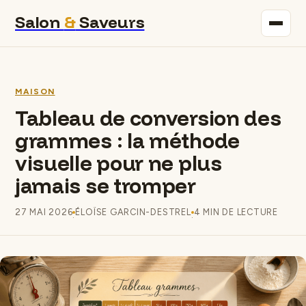
Salon
&
Saveurs
Maison
MAISON
Immobilier
Tableau de conversion des
grammes : la méthode
Gastronomie
visuelle pour ne plus
Bricolage
jamais se tromper
Déco
27 MAI 2026
ÉLOÏSE GARCIN-DESTREL
4 MIN DE LECTURE
·
·