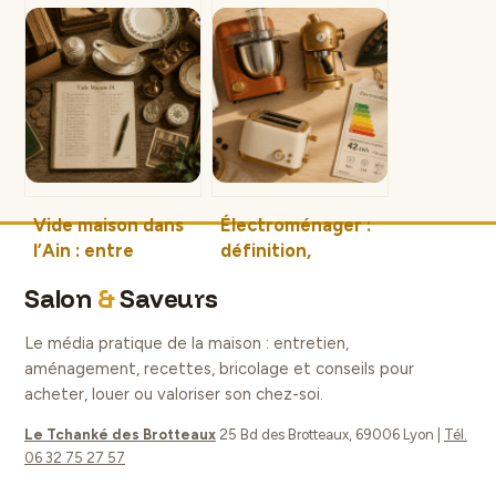
votre intérieur :
dépolluantes : 5
les 3 étapes du
alliées naturelles
home organising
pour assainir votre
et le budget à
air intérieur
prévoir
Vide maison dans
Électroménager :
l’Ain : entre
définition,
organisation
typologie et
Salon
&
Saveurs
personnelle et
critères pour une
recours aux
consommation
Le média pratique de la maison : entretien,
professionnels,
durable
aménagement, recettes, bricolage et conseils pour
quelle stratégie
acheter, louer ou valoriser son chez-soi.
choisir ?
Le Tchanké des Brotteaux
25 Bd des Brotteaux, 69006 Lyon
|
Tél.
06 32 75 27 57