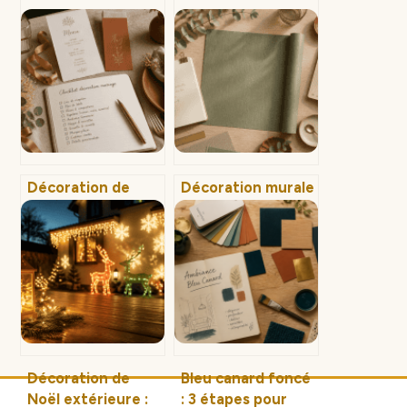
Décoration de
Décoration murale
mariage : quels
vert sauge :
thèmes,
comment marier
accessoires et
élégance végétale
astuces pour
et sérénité dans
sublimer votre
chaque pièce
réception sans se
ruiner ?
Décoration de
Bleu canard foncé
Noël extérieure :
: 3 étapes pour