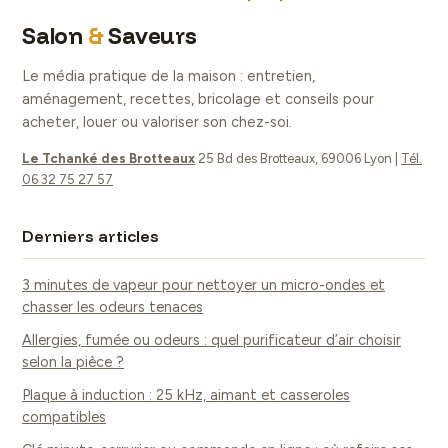
comment illuminer
réussir vos murs
Salon
&
Saveurs
votre jardin avec
sans assombrir
élégance et
votre pièce
Le média pratique de la maison : entretien,
économie
aménagement, recettes, bricolage et conseils pour
acheter, louer ou valoriser son chez-soi.
Le Tchanké des Brotteaux
25 Bd des Brotteaux, 69006 Lyon
|
Tél.
06 32 75 27 57
Derniers articles
3 minutes de vapeur pour nettoyer un micro-ondes et
chasser les odeurs tenaces
Allergies, fumée ou odeurs : quel purificateur d’air choisir
selon la pièce ?
Plaque à induction : 25 kHz, aimant et casseroles
compatibles