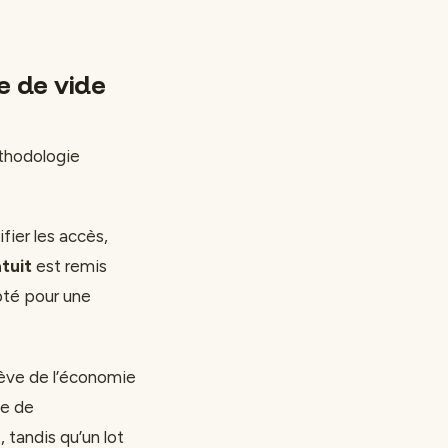
e de vide
éthodologie
fier les accès,
tuit
est remis
apté pour une
elève de l’économie
he de
tandis qu’un lot