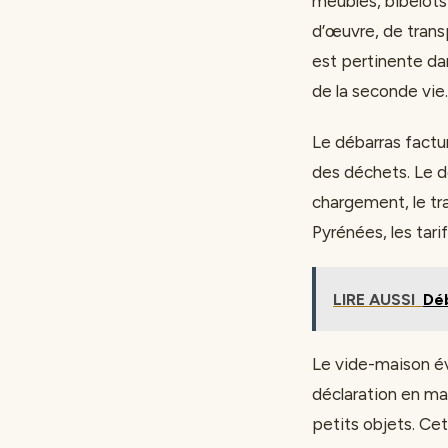
meubles, bibelots 
d’œuvre, de trans
est pertinente da
de la seconde vie.
Le débarras factu
des déchets. Le de
chargement, le tra
Pyrénées, les tari
LIRE AUSSI
Déb
Le vide-maison év
déclaration en ma
petits objets. Ce