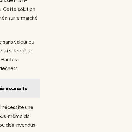
rais de main-
. Cette solution
hés sur le marché
s sans valeur ou
tri sélectif, le
s Hautes-
 déchets.
is excessifs
l nécessite une
 vous-même de
ou des invendus,