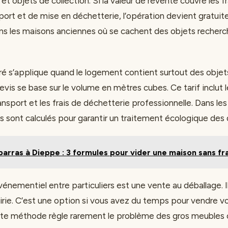
et objets de collection. Si la valeur de revente couvre les f
port et de mise en déchetterie, l’opération devient gratuite
ns les maisons anciennes où se cachent des objets recherc
ré s’applique quand le logement contient surtout des objet
vis se base sur le volume en mètres cubes. Ce tarif inclut le 
nsport et les frais de déchetterie professionnelle. Dans le
fs sont calculés pour garantir un traitement écologique des
arras à Dieppe : 3 formules pour vider une maison sans fra
énementiel entre particuliers est une vente au déballage. I
irie. C’est une option si vous avez du temps pour vendre
tte méthode règle rarement le problème des gros meubles 