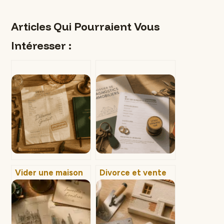
Articles Qui Pourraient Vous
Intéresser :
Vider une maison
Divorce et vente
gratuitement :
urgente dans le
mythe ou réalité ?
Var : comment
Comprendre
vendre votre
l’estimation, la
maison en moins