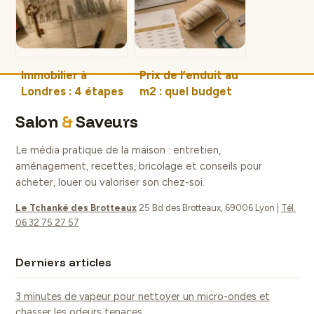
valorisation et les
de 3 mois ?
conditions de
succès.
Immobilier à
Prix de l’enduit au
Londres : 4 étapes
m2 : quel budget
clés pour sécuriser
prévoir pour vos
Salon
&
Saveurs
votre achat et
travaux de façade
éviter les pièges
et d’intérieur ?
Le média pratique de la maison : entretien,
fiscaux
aménagement, recettes, bricolage et conseils pour
acheter, louer ou valoriser son chez-soi.
Le Tchanké des Brotteaux
25 Bd des Brotteaux, 69006 Lyon
|
Tél.
06 32 75 27 57
Derniers articles
3 minutes de vapeur pour nettoyer un micro-ondes et
chasser les odeurs tenaces