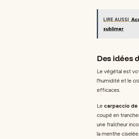
LIRE AUSSI
Acc
sublimer
Des idées d
Le végétal est vot
l’humidité et le c
efficaces.
Le
carpaccio de
coupé en tranches 
une fraîcheur inc
la menthe ciselée.