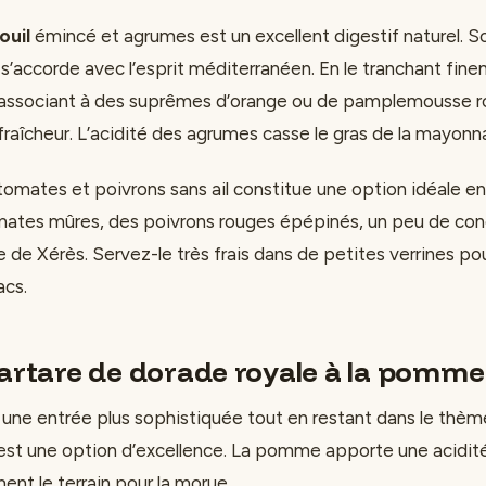
ouil
émincé et agrumes est un excellent digestif naturel. S
s’accorde avec l’esprit méditerranéen. En le tranchant fine
l’associant à des suprêmes d’orange ou de pamplemousse r
raîcheur. L’acidité des agrumes casse le gras de la mayonnais
omates et poivrons sans ail constitue une option idéale en
mates mûres, des poivrons rouges épépinés, un peu de co
 de Xérès. Servez-le très frais dans de petites verrines po
acs.
Tartare de dorade royale à la pomme
 une entrée plus sophistiquée tout en restant dans le thème
est une option d’excellence. La pomme apporte une acidité 
ent le terrain pour la morue.