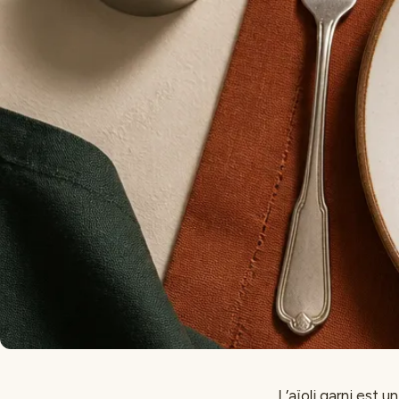
L’aïoli garni est