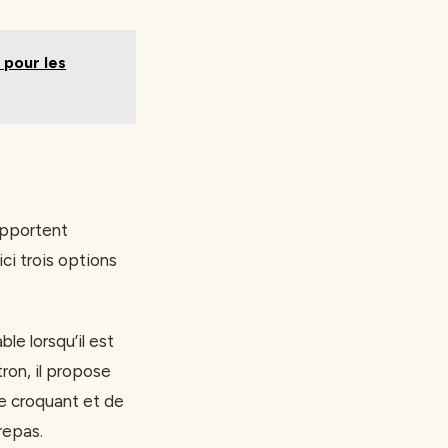
pour les
 apportent
ici trois options
le lorsqu’il est
tron, il propose
le croquant et de
repas.