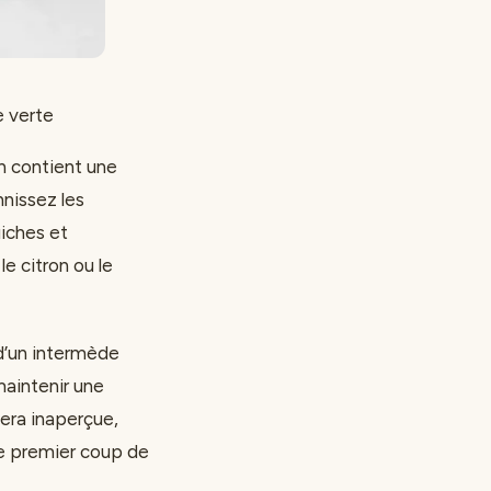
e verte
en contient une
nissez les
uiches et
e citron ou le
e d’un intermède
maintenir une
sera inaperçue,
le premier coup de