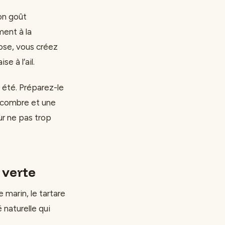
on goût
ment à la
ose, vous créez
e à l’ail.
 été. Préparez-le
ncombre et une
ur ne pas trop
 verte
 marin, le tartare
naturelle qui