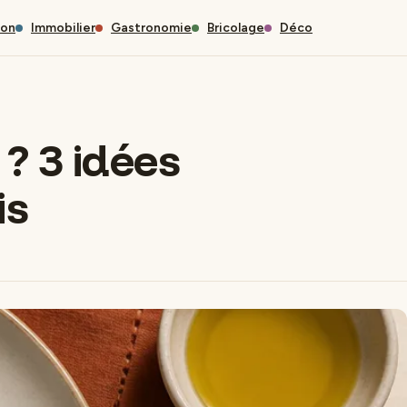
son
Immobilier
Gastronomie
Bricolage
Déco
 ? 3 idées
is