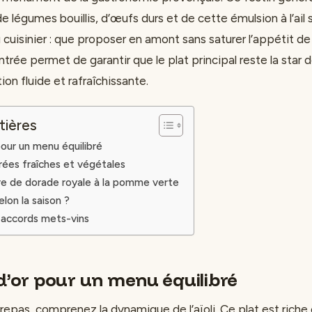
 légumes bouillis, d’œufs durs et de cette émulsion à l’ail s
 cuisinier : que proposer en amont sans saturer l’appétit de
ntrée permet de garantir que le plat principal reste la star d
ion fluide et rafraîchissante.
tières
pour un menu équilibré
rées fraîches et végétales
re de dorade royale à la pomme verte
lon la saison ?
 accords mets-vins
 d’or pour un menu équilibré
 repas, comprenez la dynamique de l’aïoli. Ce plat est riche