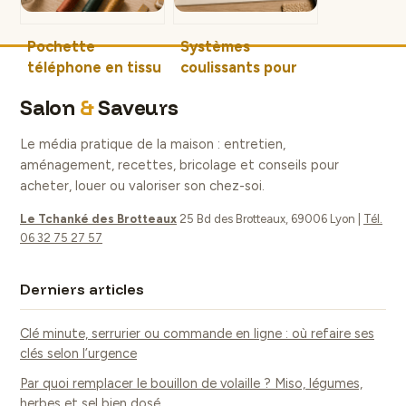
Pochette
Systèmes
téléphone en tissu
coulissants pour
: 5 étapes pour
l’habitat :
Salon
&
Saveurs
créer votre étui
optimiser votre
sur mesure
espace avec des
Le média pratique de la maison : entretien,
rails en aluminium
aménagement, recettes, bricolage et conseils pour
garantis 5 ans
acheter, louer ou valoriser son chez-soi.
Le Tchanké des Brotteaux
25 Bd des Brotteaux, 69006 Lyon
|
Tél.
06 32 75 27 57
Derniers articles
Clé minute, serrurier ou commande en ligne : où refaire ses
clés selon l’urgence
Par quoi remplacer le bouillon de volaille ? Miso, légumes,
herbes et sel bien dosé