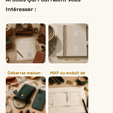
Intéresser :
Débarras maison :
MAP ou enduit de
3 formules
rebouchage :
tarifaires pour
comment choisir
transformer votre
selon la
espace
profondeur de vos
trous ?