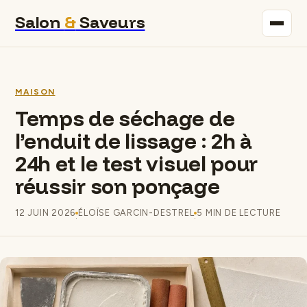
Salon
&
Saveurs
Maison
MAISON
Immobilier
Temps de séchage de
l’enduit de lissage : 2h à
Gastronomie
24h et le test visuel pour
Bricolage
réussir son ponçage
Déco
12 JUIN 2026
ÉLOÏSE GARCIN-DESTREL
5 MIN DE LECTURE
·
·