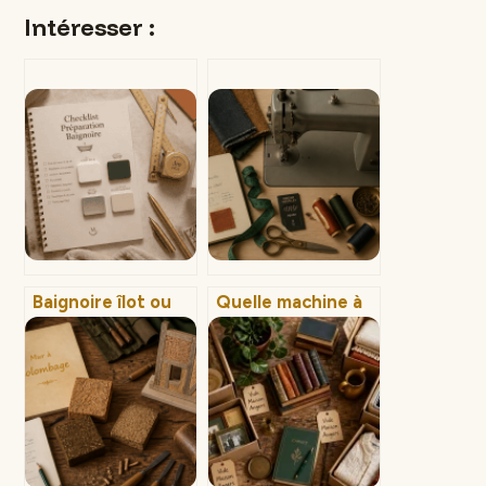
Intéresser :
Baignoire îlot ou
Quelle machine à
encastrée : quel
coudre pour tissus
modèle choisir
épais ? 5 critères
pour allier confort
pour choisir sans
et contraintes
se tromper
techniques ?