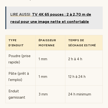
LIRE AUSSI
TV 4K 65 pouces : 2 à 2,70 m de
recul pour une image nette et confortable
TYPE
ÉPAISSEUR
TEMPS DE
D’ENDUIT
MOYENNE
SÉCHAGE ESTIMÉ
Poudre (prise
1 mm
2 h à 4 h
rapide)
Pâte (prêt à
1 mm
12 h à 24 h
l’emploi)
Enduit
3 mm
24 h minimum
garnissant