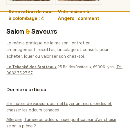
Rénovation de mur
Vide maison à
à colombage : 4
Angers : comment
erreurs
obtenir une
Salon
&
Saveurs
structurelles à
intervention
éviter pour
gratuite ou
Le média pratique de la maison : entretien,
préserver votre
rémunérée ?
aménagement, recettes, bricolage et conseils pour
maison
acheter, louer ou valoriser son chez-soi.
Le Tchanké des Brotteaux
25 Bd des Brotteaux, 69006 Lyon
|
Tél.
06 32 75 27 57
Derniers articles
3 minutes de vapeur pour nettoyer un micro-ondes et
chasser les odeurs tenaces
Allergies, fumée ou odeurs : quel purificateur d’air choisir
selon la pièce ?